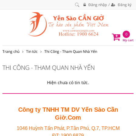
Đăng nhập
Đăng ký
0
My cart
Trang chủ
Tin tức
Thi Công - Tham Quan Nhà Yến
THI CÔNG - THAM QUAN NHÀ YẾN
Hiện chưa có tin tức.
Công ty TNHH TM DV Yến Sào Cần
Giờ.Com
1046 Huỳnh Tấn Phát, P.Tân Phú, Q.7, TP.HCM
ĐT: 1900 6879