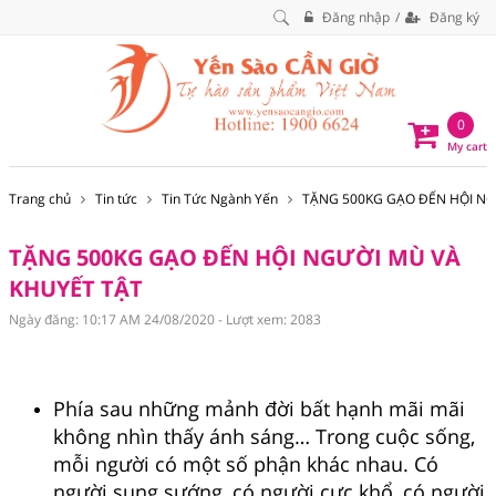
Đăng nhập
Đăng ký
0
My cart
Trang chủ
Tin tức
Tin Tức Ngành Yến
TẶNG 500KG GẠO ĐẾN HỘI NG
TẶNG 500KG GẠO ĐẾN HỘI NGƯỜI MÙ VÀ
KHUYẾT TẬT
Ngày đăng: 10:17 AM 24/08/2020 - Lượt xem: 2083
Phía sau những mảnh đời bất hạnh mãi mãi
không nhìn thấy ánh sáng… Trong cuộc sống,
mỗi người có một số phận khác nhau. Có
người sung sướng, có người cực khổ, có người