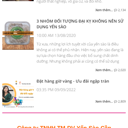
người thất nghiệp, vô gia cư, và đói khổ.
Xem thêm...
2,134
3 NHÓM ĐỐI TƯỢNG ĐẠI KỴ KHÔNG NÊN SỬ
DỤNG YẾN SÀO
10:00 AM 13/08/2020
Từ xưa, những lợi ích tuyệt vời của yến sào là điều
không ai có thể phủ nhận. Hiện nay, yến sào đang là
sự lựa chọn hàng đầu cho việc bổ sung chất dinh
dưỡng. Nhưng không phải ai cũng có thể sử dụng
được yến sào.
Xem thêm...
2,020
Đặt hàng giờ vàng - Ưu đãi ngập tràn
03:35 PM 09/09/2022
Xem thêm...
2,809