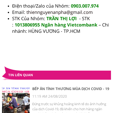
Điện thoại/Zalo của Nhóm:
0903.007.974
Email:
thiennguyenanpha@gmail.com
STK Của Nhóm:
TRẦN THỊ LỢI
- STK
:
1013806955 Ngân hàng Vietcombank
– Chi
nhánh: HÙNG VƯƠNG - TP.HCM
TIN LIÊN QUAN
BẾP ĂN TÌNH THƯƠNG MÙA DỊCH COVID - 19
11:19 AM 24/08/2020
Đứng trước sự khủng hoảng kinh tế do ảnh hưởng
của dịch Covid-19, đã khiến cho hơn hàng ngàn